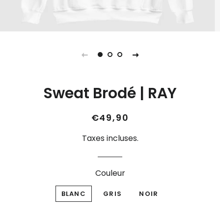
Sweat Brodé | RAY
Prix
Prix
€49,90
régulier
réduit
Taxes incluses.
Couleur
BLANC
GRIS
NOIR